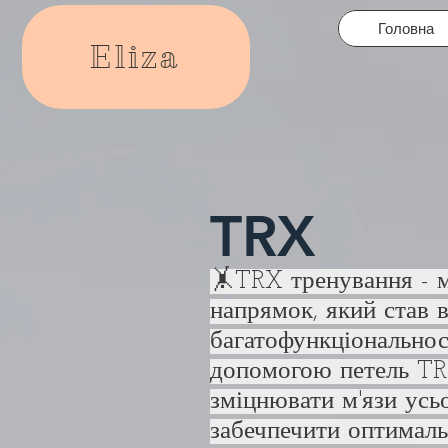
Головна
Eliza
TRX
🤸TRX тренування - м
напрямок, який став 
багатофункціональност
допомогою петель TR
зміцнювати м'язи усь
забечпечити оптималь