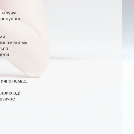
 залучує
тренувань,
ьми
 динамічному
ться
цеси.
тично немає,
априклад);
фізичне