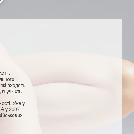
увань
ального
які входять
 гнучкість,
ості. Уже у
 А у 2007
військових.