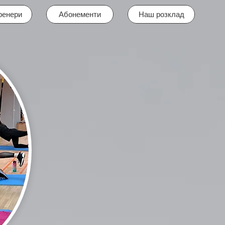
ренери
Абонементи
Наш розклад