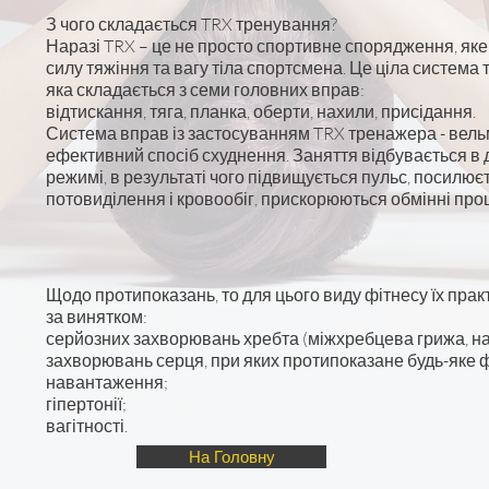
З чого складається TRX тренування?
Наразі TRX – це не просто спортивне спорядження, яке
силу тяжіння та вагу тіла спортсмена. Це ціла система 
яка складається з семи головних вправ:
відтискання, тяга, планка, оберти, нахили, присідання.
Система вправ із застосуванням TRX тренажера - вел
ефективний спосіб схуднення. Заняття відбувається в
режимі, в результаті чого підвищується пульс, посилює
потовиділення і кровообіг, прискорюються обмінні про
Щодо протипоказань, то для цього виду фітнесу їх прак
за винятком:
серйозних захворювань хребта (міжхребцева грижа, н
захворювань серця, при яких протипоказане будь-яке 
навантаження;
гіпертонії;
вагітності.
На Головну