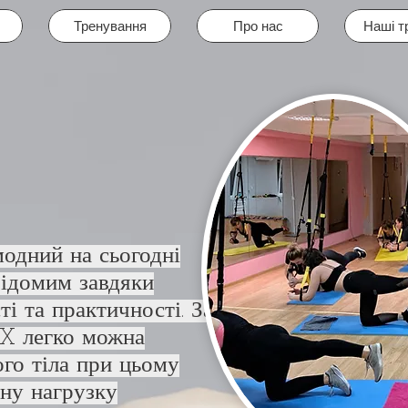
Тренування
Про нас
Наші т
одний на сьогодні
відомим завдяки
і та практичності. За
X легко можна
ого тіла при цьому
ну нагрузку