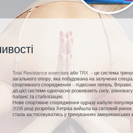
ливості
Total Resistance exercises або TRX – це система трен
загального опору, яка побудована на залученні спеці
спортивного спорядження – підвісних петель. Вправи, 
до цієї системи одночасно розвивають силу, рівновагу,
баланс та стабілізацію.
Нове спортивне спорядження одразу набуло популярн
2006 році розробка Хетріка вийшла на світовий ринок.
стала застосовуватись у тренуваннях американських 